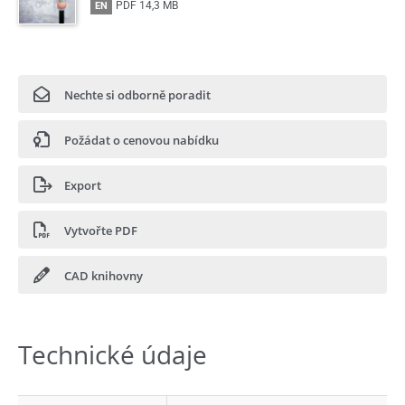
PDF
14,3 MB
EN
Nechte si odborně poradit
Požádat o cenovou nabídku
Export
Vytvořte PDF
CAD knihovny
Technické údaje