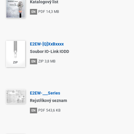
Katalogový list
PDF
14,3 MB
EN
E2EW-[Q]XxBxxxx
Soubor IO-Link IODD
ZIP
3,8 MB
EN
E2EW-___Series
Rejstříkový seznam
PDF
543,6 KB
EN