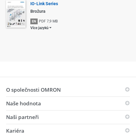
IO-Link Series
Brožura
PDF
7,9 MB
EN
Více jazyků
O společnosti OMRON
Naše hodnota
Principy společnosti OMRON
Oblast obchodu
Naši partneři
Vize
Celosvětová přítomnost
i-Automation!
Kariéra
Partneři v inovacích
Životní prostředí