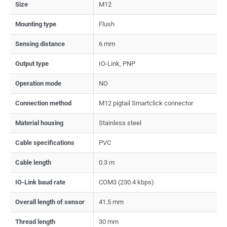
Size
M12
Mounting type
Flush
Sensing distance
6 mm
Output type
IO-Link, PNP
Operation mode
NO
Connection method
M12 pigtail Smartclick connector
Material housing
Stainless steel
Cable specifications
PVC
Cable length
0.3 m
IO-Link baud rate
COM3 (230.4 kbps)
Overall length of sensor
41.5 mm
Thread length
30 mm