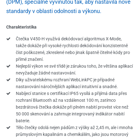
(DPM), speciálně vyvinutou tak, aby nastavila nové
standardy v oblasti odolnosti a výkonu.
Charakteristika
Čtečka V450-H využívá dekódovací algoritmus X-Mode,
takže dokáže při vysoké rychlosti dekódování konzistentně
číst poškozené, zkreslené nebo jinak špatně čitelné kódy pro
přímé značení.
Nejlepší výkon ve své třídě je zárukou toho, že většina aplikací
nevyžaduje žádné nastavování.
Díky uživatelskému rozhraní WebLinkPC je případné
nastavování náročnějších aplikací intuitivní a snadné.
Nabíjecí stanice s certifikací IP65 vysílá a přijímá data přes
rozhraní Bluetooth až na vzdálenost 100 m, zatímco
bezdrátová čtečka dokáže při plném nabití provést více než
50 000 skenování a zahrnuje integrovaný indikátor nabití
baterie.
Tělo čtečky odolá nejen pádům z výšky až 2,45 m, ale i mnoha
průmyslovým kapalinám a chemikáliím, jako jsou motorový