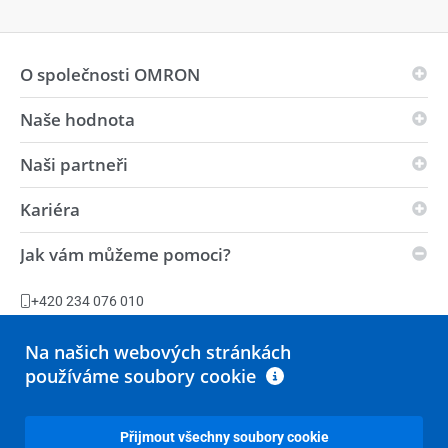
O společnosti OMRON
Naše hodnota
Principy společnosti OMRON
Oblast obchodu
Naši partneři
Vize
Celosvětová přítomnost
i-Automation!
Kariéra
Partneři v inovacích
Životní prostředí
Síla
Distributoři
Jak vám můžeme pomoci?
Obchodní podmínky
Volná místa
Automatizační centrum
Udržitelnost
Výrobní zařízení
+420 234 076 010
Prohlášení k zákonu o otroctví
Zeptejte se
Na našich webových stránkách
používáme soubory cookie
Všechny možnosti kontaktu
Přijmout všechny soubory cookie