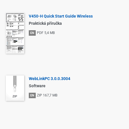
V450-H Quick Start Guide Wireless
Praktická příručka
PDF
5,4 MB
EN
WebLinkPC 3.0.0.3004
Software
ZIP
167,7 MB
EN