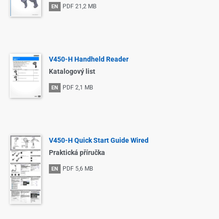
PDF
21,2 MB
EN
V450-H Handheld Reader
Katalogový list
PDF
2,1 MB
EN
V450-H Quick Start Guide Wired
Praktická příručka
PDF
5,6 MB
EN