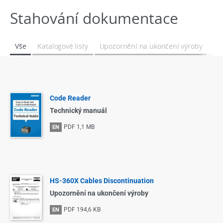
Stahování dokumentace
Vše
Katalogové listy
Upozornění na ukončení výroby
Ma
Code Reader
Technický manuál
PDF
1,1 MB
EN
HS-360X Cables Discontinuation
Upozornění na ukončení výroby
PDF
194,6 KB
EN