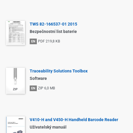
TWS 82-166537-01 2015
Bezpečnostní list baterie
PDF
219,8 KB
EN
Traceability Solutions Toolbox
Software
ZIP
6,0 MB
EN
V410-H and V450-H Handheld Barcode Reader
Uživatelský manuál